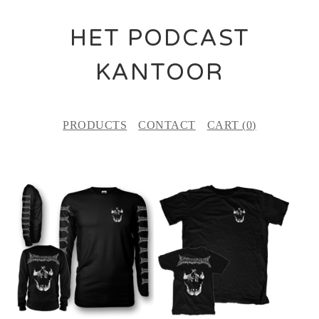
HET PODCAST
KANTOOR
PRODUCTS
CONTACT
CART (
0
)
F
E
A
T
U
R