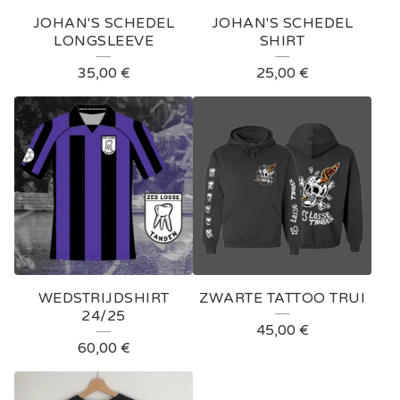
E
JOHAN'S SCHEDEL
JOHAN'S SCHEDEL
D
LONGSLEEVE
SHIRT
P
35,00
€
25,00
€
R
O
D
U
C
T
S
WEDSTRIJDSHIRT
ZWARTE TATTOO TRUI
24/25
45,00
€
60,00
€